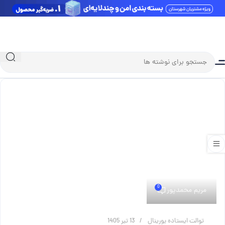
0
مریم محمدپور
توالت ایستاده یورینال
13 تیر 1405