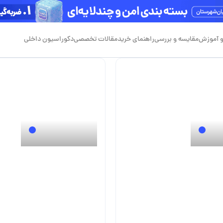
و آموزش
مقایسه و بررسی
راهنمای خرید
مقالات تخصصی
دکوراسیون داخلی
0
0
ور
مریم محمدپور
هنگ
26 اردیبهشت 1405
توالت
,
وال هنگ
28 اردیبهشت 1404
لت فرنگی چیست؟
وال هنگ چیست؟ بررسی
نوین از پاکیزگی و
و معایب توالت‌ وال هنگ
خانه در طراحی‌های مدرن 
ل‌های اخیر، توجه به
زیبایی و کارایی فضای سر