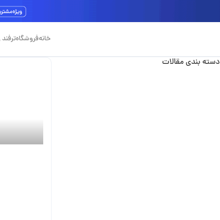
خانه
فروشگاه
ترفند 
دسته بندی مقالات
آیینه
ترفند و آموزش
توالت
توالت ایستاده یورینال
مریم محمدپ
حوله خشک کن
دکوراسیون داخلی
دوش حمام
توالت
,
وال 
راهنمای خرید
بیده توا
سینک ظرفشویی
تجربه‌ای 
شیرآلات
آسایش!
فلاش تانک
کابینت روشویی
خانه در سا