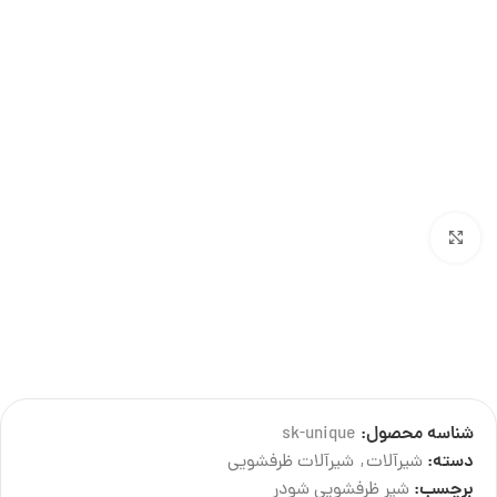
بزرگنمایی تصویر
تصاویر این محصول به درخواست صاحب برند دارای لایسنس میباشد و کپی برداری از آن پیگرد
قانونی دارد.
شناسه محصول:
sk-unique
درباره تولید کننده
دسته:
شیرآلات
,
شیرآلات ظرفشویی
برچسب:
شیر ظرفشویی شودر