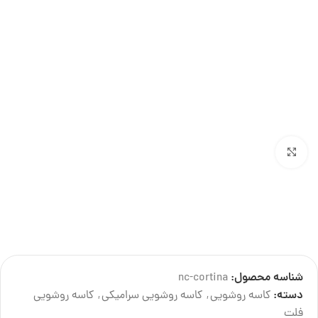
بزرگنمایی تصویر
تصاویر این محصول به درخواست صاحب برند دارای لایسنس میباشد و کپی برداری از آن پیگرد
قانونی دارد.
شناسه محصول:
nc-cortina
درباره تولید کننده
دسته:
کاسه روشویی
,
کاسه روشویی سرامیکی
,
کاسه روشویی
فلت