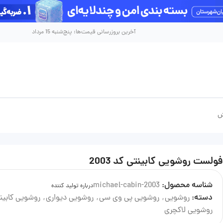
آخرین بروزرسانی قیمت‌ها: پنج‌شنبه 15 مرداد
ش
فولست روشویی کابینتی کد 2003
شناسه محصول:
michael-cabin-2003
درباره تولید کننده
دسته:
روشویی
,
روشویی پی وی سی
,
روشویی دیواری
,
روشویی کابین
روشویی لاکچری