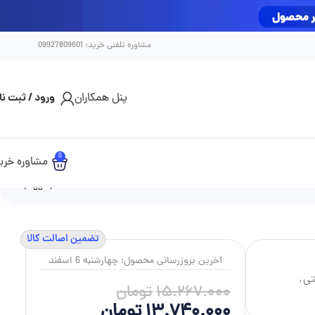
مشاوره تلفنی خرید: 09927809601
پنل همکاران
ورود / ثبت نا
0
مشاوره خری
تضمین اصالت کالا
آخرین بروزرسانی محصول: چهارشنبه 6 اسفند
تی
,
15.267.000
تومان
13.740.000
تومان