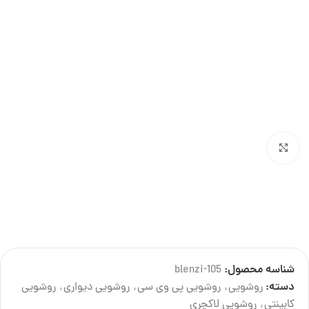
بزرگنمایی تصویر
تصاویر این محصول به درخواست صاحب برند دارای لایسنس میباشد و کپی برداری از آن پیگرد
قانونی دارد.
شناسه محصول:
blenzi-105
درباره تولید کننده
دسته:
روشویی
,
روشویی پی وی سی
,
روشویی دیواری
,
روشویی
کابینتی
,
روشویی لاکچری