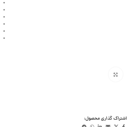
بزرگنمایی تصویر
تصاویر این محصول به درخواست صاحب برند دارای لایسنس میباشد و کپی برداری از آن پیگرد
قانونی دارد.
اشتراک گذاری محصول: