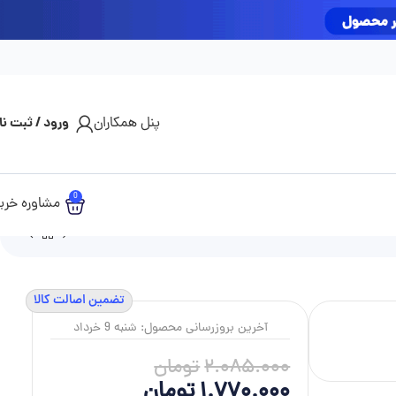
مشاوره تلفنی خرید: 09927809601
پنل همکاران
ورود / ثبت نا
0
مشاوره خری
تضمین اصالت کالا
آخرین بروزرسانی محصول: شنبه 9 خرداد
2.085.000
تومان
1.770.000
تومان