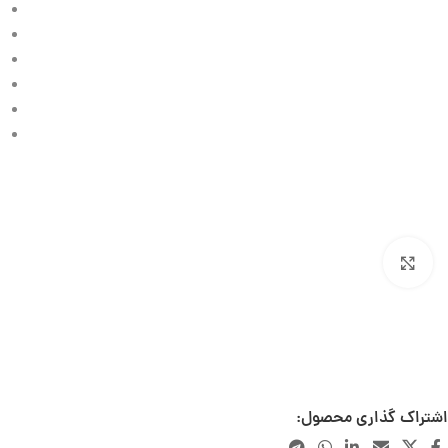
بزرگنمایی تصویر
تصاویر این محصول به درخواست صاحب برند دارای لایسنس میباشد و کپی برداری از آن پیگرد
قانونی دارد.
اشتراک گذاری محصول: