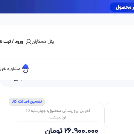
مشاوره تلفنی خرید: 09927809601
پنل همکاران
ورود / ثبت نا
0
مشاوره خری
تضمین اصالت کالا
آخرین بروزرسانی محصول: چهارشنبه 30
اردیبهشت
26.900.000
تومان