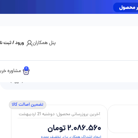
مشاوره تلفنی خرید: 09927809601
پنل همکاران
ورود / ثبت نا
0
مشاوره خری
تضمین اصالت کالا
آخرین بروزرسانی محصول: دوشنبه 21 اردیبهشت
2.086.560
تومان
ایجاد اشتراک همکاری برای تخفیف عمده