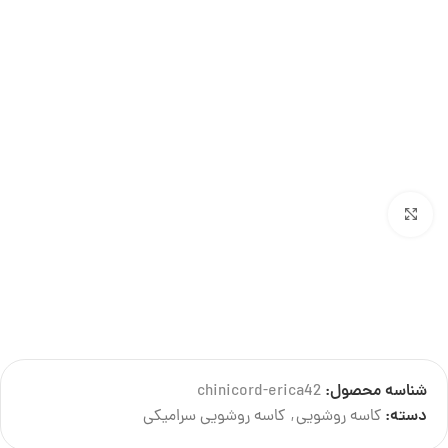
بزرگنمایی تصویر
تصاویر این محصول به درخواست صاحب برند دارای لایسنس میباشد و کپی برداری از آن پیگرد
قانونی دارد.
شناسه محصول:
chinicord-erica42
درباره تولید کننده
دسته:
کاسه روشویی
,
کاسه روشویی سرامیکی